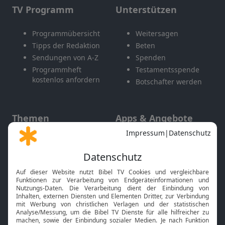
TV Programm
Unterstützen
Programmübersicht
Weitersagen
Tipps der Redaktion
Beten
Sendungen von A-Z
Spenden
Programmheft
Testamentsspende
kostenlos anfordern
Botschafter werden
Themen
Apps & Angebote
Gott und Bibel erklärt
Newsletter
Feiertage
Mobile App
Interviews
Kids App
Neuigkeiten
Smart TV
HbbTV
Bibelthek Online-Bibel
Nächster Gottesdienst