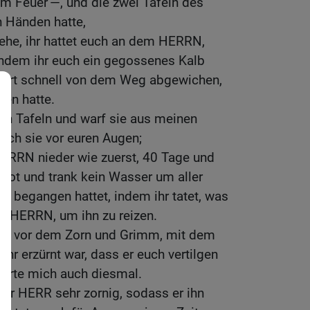
im Feuer —, und die zwei Tafeln des
 Händen hatte,
iehe, ihr hattet euch an dem HERRN,
indem ihr euch ein gegossenes Kalb
 wart schnell von dem Weg abgewichen,
en hatte.
iden Tafeln und warf sie aus meinen
ach sie vor euren Augen;
HERRN nieder wie zuerst, 40 Tage und
Brot und trank kein Wasser um aller
ihr begangen hattet, indem ihr tatet, was
es HERRN, um ihn zu reizen.
ich vor dem Zorn und Grimm, mit dem
hr erzürnt war, dass er euch vertilgen
hörte mich auch diesmal.
er HERR sehr zornig, sodass er ihn