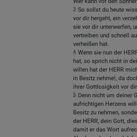
Wer kann vor den Söhne
3
So sollst du heute wis
vor dir hergeht, ein verz
sie vor dir unterwerfen, 
vertreiben und schnell a
verheißen hat.
4
Wenn sie nun der HERR,
hat, so sprich nicht in 
willen hat der HERR mich
in Besitz nehme!, da do
ihrer Gottlosigkeit vor di
5
Denn nicht um deiner 
aufrichtigen Herzens wil
Besitz zu nehmen, sonder
der HERR, dein Gott, die
damit er das Wort aufrec