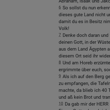
Abraham, Isaak und Jak
6
So sollst du nun erkenn
dieses gute Land nicht um
damit du es in Besitz ni
Volk!
7
Denke doch daran und 
deinen Gott, in der Wüst
aus dem Land Ägypten au
diesem Ort seid ihr wi
8
Und am Horeb erzürnte
ergrimmte über euch, sod
9
Als ich auf den Berg g
zu empfangen, die Tafel
machte, da blieb ich 40
und aß kein Brot und tra
10
Da gab mir der HERR d