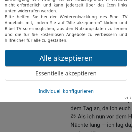
vertilgen wollte; aber ich
21
Doch eure Sünde, das 
und verbrannte es mit F
völlig, bis es zu feinem
in den Bach, der von dem
22
Auch in Tabeera und 
erzürntet ihr den HERRN.
23
Und als der HERR euc
sprach: Geht hinauf und 
gegeben habe!, da wart 
Gottes, widerspenstig un
seiner Stimme nicht.
24
Denn ihr seid widers
dem Tag an, da ich euch
25
Als ich nun vor dem 
Nächte lang — ich lag da