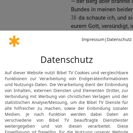
— der Berg aber brannte 
Bundes in meinen beiden
16
da schaute ich, und s
eurem Gott, versündigt, 
gemacht hattet, und ihr
den der HERR euch gebot
17
Da ergriff ich die be
beiden Händen und zerbr
18
und ich fiel vor dem 
40 Nächte lang, aß kein 
eurer Sünden willen, die 
böse ist in den Augen d
19
Denn ich fürchtete m
der HERR über euch so se
wollte. Und der HERR er
20
Auch über Aaron war d