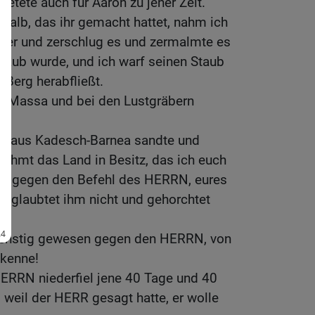
 betete auch für Aaron zu jener Zeit.
Kalb, das ihr gemacht hattet, nahm ich
euer und zerschlug es und zermalmte es
 Staub wurde, und ich warf seinen Staub
 Berg herabfließt.
in Massa und bei den Lustgräbern
h aus Kadesch-Barnea sandte und
nehmt das Land in Besitz, das ich euch
ihr gegen den Befehl des HERRN, eures
d glaubtet ihm nicht und gehorchtet
penstig gewesen gegen den HERRN, von
 kenne!
HERRN niederfiel jene 40 Tage und 40
, weil der HERR gesagt hatte, er wolle