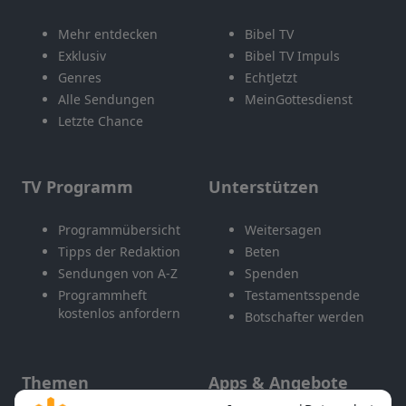
Mehr entdecken
Bibel TV
Exklusiv
Bibel TV Impuls
Genres
EchtJetzt
Alle Sendungen
MeinGottesdienst
Letzte Chance
TV Programm
Unterstützen
Programmübersicht
Weitersagen
Tipps der Redaktion
Beten
Sendungen von A-Z
Spenden
Programmheft
Testamentsspende
kostenlos anfordern
Botschafter werden
Themen
Apps & Angebote