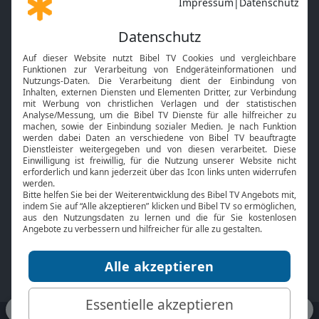
Gott und Bibel erklärt
Newsletter
Feiertage
Mobile App
Interviews
Kids App
Neuigkeiten
Smart TV
HbbTV
Bibelthek Online-Bibel
Nächster Gottesdienst
Bibel TV
Service
Über uns
Kontakt
Jobs
TV-Empfang
Presse
FAQ
Mediadaten