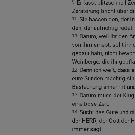
9
Er lässt blitzschnell 
Zerstörung bricht über di
10
Sie hassen den, der i
den, der aufrichtig redet.
11
Darum, weil ihr den A
von ihm erhebt, sollt ihr
gebaut habt, nicht bewoh
Weinberge, die ihr gepflan
12
Denn ich weiß, dass e
eure Sünden mächtig sind
Bestechung annehmt und 
13
Darum muss der Kluge 
eine böse Zeit.
14
Sucht das Gute und ni
der HERR, der Gott der H
immer sagt!