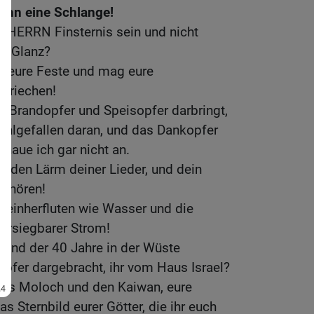
 ihn eine Schlange!
s HERRN Finsternis sein und nicht
ht Glanz?
te eure Feste und mag eure
 riechen!
r Brandopfer und Speisopfer darbringt,
ohlgefallen daran, und das Dankopfer
haue ich gar nicht an.
r den Lärm deiner Lieder, und dein
t hören!
t einherfluten wie Wasser und die
versiegbarer Strom!
rend der 40 Jahre in der Wüste
pfer dargebracht, ihr vom Haus Israel?
ures Moloch und den Kaiwan, eure
as Sternbild eurer Götter, die ihr euch