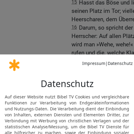
15
Hasst das Böse und l
seinen Platz im Tor; viel
Heerscharen, dem Überre
16
Darum, so spricht der
Herrscher: Auf allen Plä
wird man »Wehe, wehe!« 
rufen und die, welche Kl
17
Und in allen Weinberg
will mitten durch euch da
Der Tag des HERRN – Got
Gottesdienst
18
Wehe denen, die den
soll euch der Tag des HE
Licht,
19
wie wenn jemand vor 
begegnet, und wenn er 