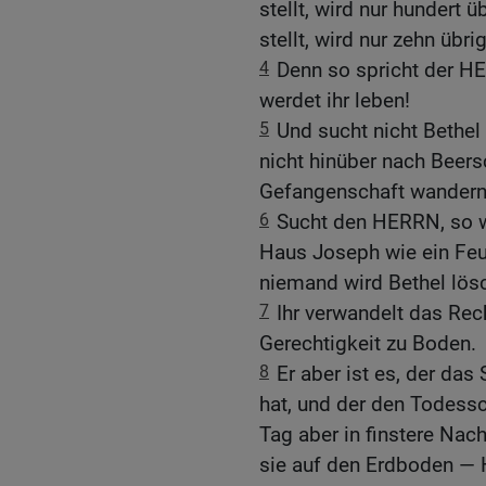
stellt, wird nur hundert 
stellt, wird nur zehn übri
4
Denn so spricht der H
werdet ihr leben!
5
Und sucht nicht Bethel 
nicht hinüber nach Beers
Gefangenschaft wandern
6
Sucht den HERRN, so we
Haus Joseph wie ein Feue
niemand wird Bethel lös
7
Ihr verwandelt das Rec
Gerechtigkeit zu Boden.
8
Er aber ist es, der da
hat, und der den Todess
Tag aber in finstere Nac
sie auf den Erdboden — 