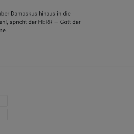
 über Damaskus hinaus in die
n!, spricht der HERR — Gott der
me.