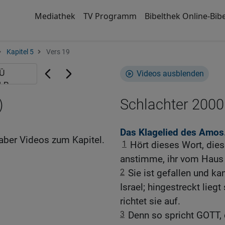
Mediathek
TV Programm
Bibelthek Online-Bibe
Kapitel 5
Vers 19
Videos ausblenden
)
Schlachter 2000
Das Klagelied des Amos
aber Videos zum Kapitel.
1
Hört dieses Wort, dies
anstimme, ihr vom Haus 
2
Sie ist gefallen und ka
Israel; hingestreckt lieg
richtet sie auf.
3
Denn so spricht GOTT, 