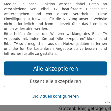
die Wand lehnt, so beißt
20
Wird nicht der Tag de
Licht, Dunkelheit und nic
21
Ich hasse, ich verach
Festversammlungen nicht
22
Wenn ihr mir auch eue
so habe ich doch kein W
von euren Mastkälbern sc
23
Tue nur hinweg von mi
Harfenspiel mag ich nich
24
Es soll aber das Rech
Gerechtigkeit wie ein un
25
Habt ihr etwa mir wäh
Schlachtopfer und Speiso
26
Ihr habt die Hütten e
Götzenbilder, getragen, d