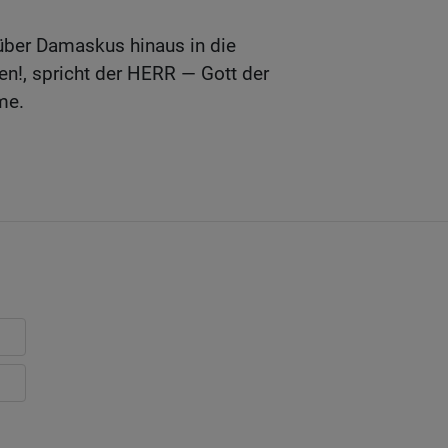
 über Damaskus hinaus in die
n!, spricht der HERR — Gott der
me.