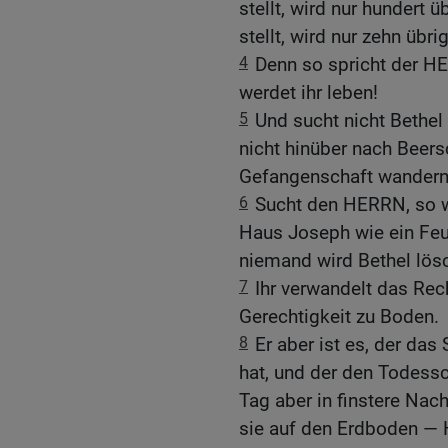
stellt, wird nur hundert 
stellt, wird nur zehn übri
4
Denn so spricht der H
werdet ihr leben!
5
Und sucht nicht Bethel 
nicht hinüber nach Beers
Gefangenschaft wandern
6
Sucht den HERRN, so we
Haus Joseph wie ein Feue
niemand wird Bethel lös
7
Ihr verwandelt das Rec
Gerechtigkeit zu Boden.
8
Er aber ist es, der da
hat, und der den Todess
Tag aber in finstere Nac
sie auf den Erdboden — 