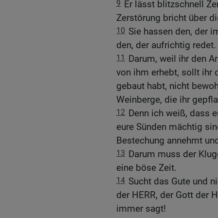
9
Er lässt blitzschnell 
Zerstörung bricht über di
10
Sie hassen den, der i
den, der aufrichtig redet.
11
Darum, weil ihr den A
von ihm erhebt, sollt ihr
gebaut habt, nicht bewoh
Weinberge, die ihr gepflan
12
Denn ich weiß, dass e
eure Sünden mächtig sind
Bestechung annehmt und 
13
Darum muss der Kluge 
eine böse Zeit.
14
Sucht das Gute und ni
der HERR, der Gott der H
immer sagt!