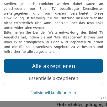
die Wand lehnt, so beißt
20
Wird nicht der Tag d
Licht, Dunkelheit und ni
21
Ich hasse, ich verach
Festversammlungen nicht
22
Wenn ihr mir auch eue
so habe ich doch kein W
von euren Mastkälbern sc
23
Tue nur hinweg von mi
Harfenspiel mag ich nich
24
Es soll aber das Rech
Gerechtigkeit wie ein un
25
Habt ihr etwa mir wäh
Schlachtopfer und Speiso
26
Ihr habt die Hütten e
Götzenbilder, getragen, d