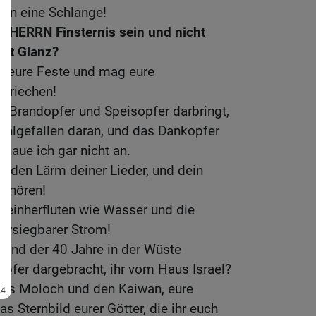
 ihn eine Schlange!
es HERRN Finsternis sein und nicht
cht Glanz?
te eure Feste und mag eure
 riechen!
r Brandopfer und Speisopfer darbringt,
ohlgefallen daran, und das Dankopfer
haue ich gar nicht an.
r den Lärm deiner Lieder, und dein
t hören!
t einherfluten wie Wasser und die
versiegbarer Strom!
rend der 40 Jahre in der Wüste
pfer dargebracht, ihr vom Haus Israel?
ures Moloch und den Kaiwan, eure
as Sternbild eurer Götter, die ihr euch