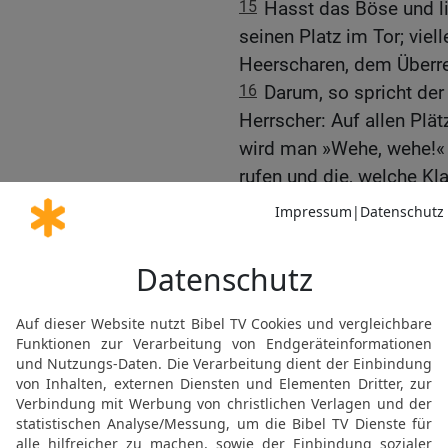
15
Hasst das Böse und l
seinen Platz im Tor; viel
Heerscharen, dem Überre
16
Darum, so spricht der
Herrscher: Auf allen Plä
wird man »Wehe, wehe!« 
rufen und die, welche Kl
17
Und in allen Weinberg
will mitten durch euch da
Der Tag des HERRN – Got
Gottesdienst
18
Wehe denen, die den
soll euch der Tag des HE
Licht,
19
wie wenn jemand vor 
begegnet, und wenn er 