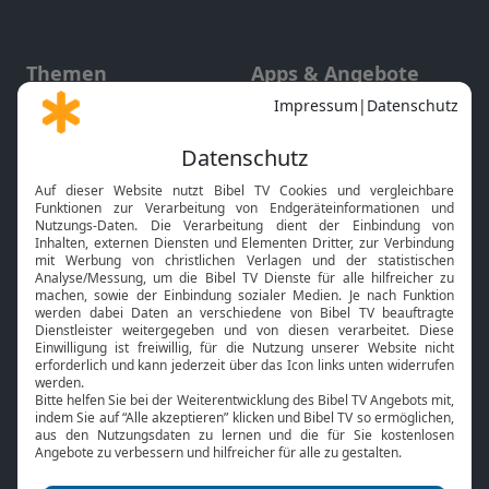
Themen
Apps & Angebote
Gott und Bibel erklärt
Newsletter
Feiertage
Mobile App
Interviews
Kids App
Neuigkeiten
Smart TV
HbbTV
Bibelthek Online-Bibel
Nächster Gottesdienst
Bibel TV
Service
Über uns
Kontakt
Jobs
TV-Empfang
Presse
FAQ