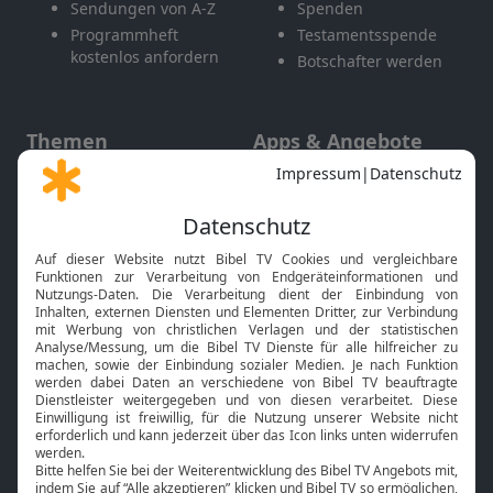
Sendungen von A-Z
Spenden
Programmheft
Testamentsspende
kostenlos anfordern
Botschafter werden
Themen
Apps & Angebote
Gott und Bibel erklärt
Newsletter
Feiertage
Mobile App
Interviews
Kids App
Neuigkeiten
Smart TV
HbbTV
Bibelthek Online-Bibel
Nächster Gottesdienst
Bibel TV
Service
Über uns
Kontakt