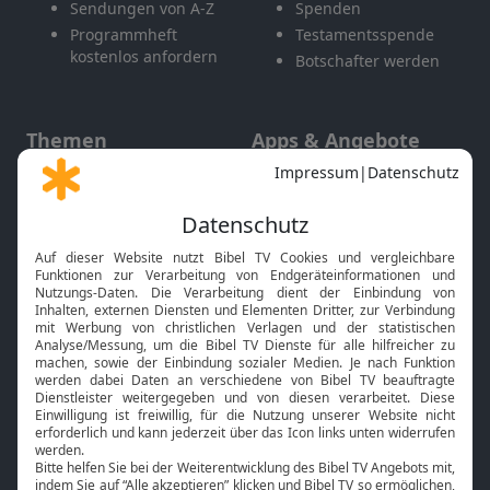
Sendungen von A-Z
Spenden
Programmheft
Testamentsspende
kostenlos anfordern
Botschafter werden
Themen
Apps & Angebote
Gott und Bibel erklärt
Newsletter
Feiertage
Mobile App
Interviews
Kids App
Neuigkeiten
Smart TV
HbbTV
Bibelthek Online-Bibel
Nächster Gottesdienst
Bibel TV
Service
Über uns
Kontakt