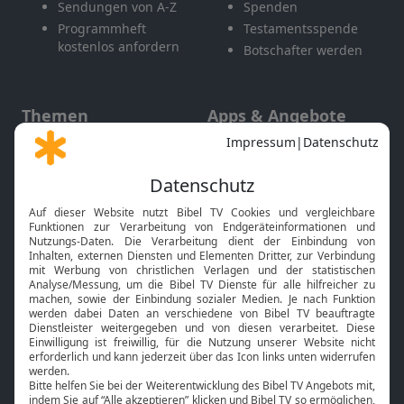
Sendungen von A-Z
Spenden
Programmheft
Testamentsspende
kostenlos anfordern
Botschafter werden
Themen
Apps & Angebote
Gott und Bibel erklärt
Newsletter
Feiertage
Mobile App
Interviews
Kids App
Neuigkeiten
Smart TV
HbbTV
Bibelthek Online-Bibel
Nächster Gottesdienst
Bibel TV
Service
Über uns
Kontakt