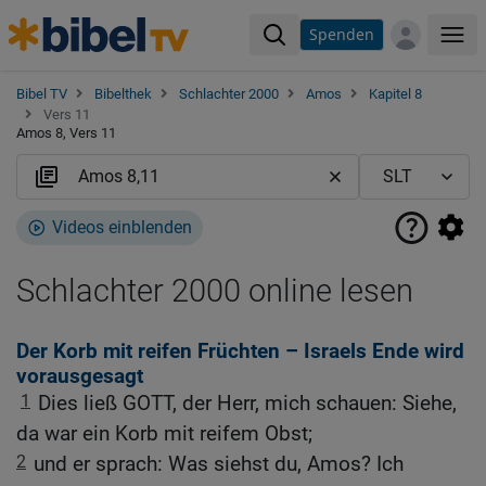
Spenden
Me
Bibel TV
Bibelthek
Schlachter 2000
Amos
Kapitel 8
Vers 11
Amos 8, Vers 11
Videos einblenden
Schlachter 2000 online lesen
Der Korb mit reifen Früchten – Israels Ende wird
vorausgesagt
1
Dies ließ GOTT, der Herr, mich schauen: Siehe,
da war ein Korb mit reifem Obst;
2
und er sprach: Was siehst du, Amos? Ich