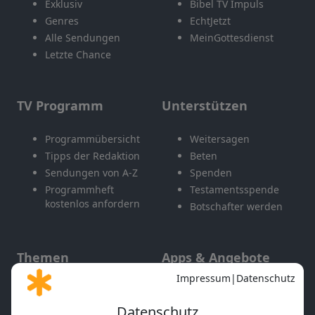
Exklusiv
Bibel TV Impuls
Genres
EchtJetzt
Alle Sendungen
MeinGottesdienst
Letzte Chance
TV Programm
Unterstützen
Programmübersicht
Weitersagen
Tipps der Redaktion
Beten
Sendungen von A-Z
Spenden
Programmheft
Testamentsspende
kostenlos anfordern
Botschafter werden
Themen
Apps & Angebote
Gott und Bibel erklärt
Newsletter
Feiertage
Mobile App