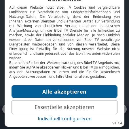
Interviews
Kids App
Neuigkeiten
Smart TV
HbbTV
Bibelthek Online-Bibel
Nächster Gottesdienst
Bibel TV
Service
Über uns
Kontakt
Jobs
TV-Empfang
Presse
FAQ
Mediadaten
bibeltv.de:
Impressum
Datenschutz
Nutzungsbedingungen
Fakten Bibel TV App