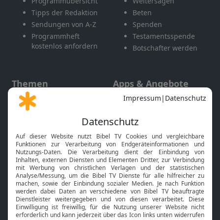
Programmübersicht
Weitersagen
Tipps der Redaktion
Beten
Sendungen von A-Z
Spenden
Programmheft
Testamentsspende
kostenlos anfordern
Botschafter werden
Themen
Apps & Angebote
Gott und Bibel erklärt
Newsletter
Feiertage
Mobile App
Interviews
Kids App
Neuigkeiten
Smart TV
HbbTV
Bibelthek Online-Bibel
Nächster Gottesdienst
Bibel TV
Service