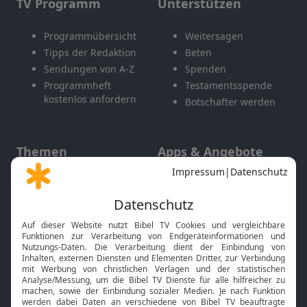
TV Programm
Unterstützen
Programmübersicht
Weitersagen
Tipps der Redaktion
Beten
Sendungen von A-Z
Spenden
Programmheft
Testamentsspende
kostenlos anfordern
Botschafter werden
Themen
Apps & Angebote
Gott und Bibel erklärt
Newsletter
Feiertage
Mobile App
Interviews
Kids App
Neuigkeiten
Smart TV
HbbTV
Bibelthek Online-Bibel
Nächster Gottesdienst