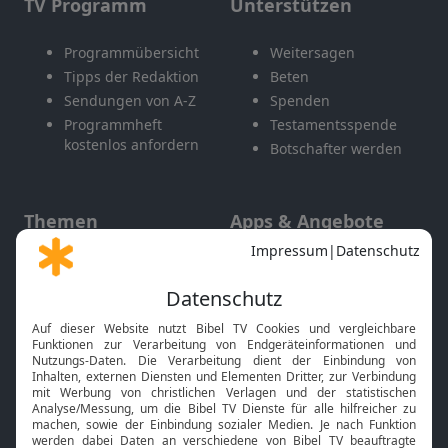
TV Programm
Unterstützen
Programmübersicht
Weitersagen
Tipps der Redaktion
Beten
Sendungen von A-Z
Spenden
Programmheft
Testamentsspende
kostenlos anfordern
Botschafter werden
Themen
Apps & Angebote
Gott und Bibel erklärt
Newsletter
Feiertage
Mobile App
Interviews
Kids App
Neuigkeiten
Smart TV
HbbTV
Bibelthek Online-Bibel
Nächster Gottesdienst