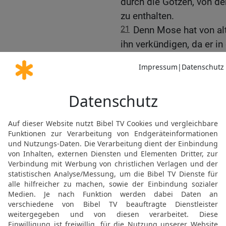
durch die Götzen, von de
zu enthalten.
21
Denn Mose hat von alte
ihn verkündigen, da er 
vorgelesen wird.
Das Schreiben an die G
22
Daraufhin beschlossen
zusammen mit der ganzen
erwählen und mit Paulus
senden, nämlich Judas 
führende Männer unter d
23
Und sie sandten durch
Apostel und die Ältesten
in Antiochia und in Syrie
ihren Gruß!
24
Da wir gehört haben, 