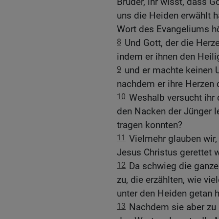
Brüder, ihr wisst, dass G
uns die Heiden erwählt 
Wort des Evangeliums h
8
Und Gott, der die Herze
indem er ihnen den Heili
9
und er machte keinen 
nachdem er ihre Herzen d
10
Weshalb versucht ihr d
den Nacken der Jünger le
tragen konnten?
11
Vielmehr glauben wir,
Jesus Christus gerettet 
12
Da schwieg die ganze
zu, die erzählten, wie vi
unter den Heiden getan h
13
Nachdem sie aber zu r