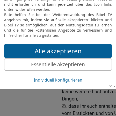
sind, euch durch Reden v
gemacht haben, indem s
lassen und das Gesetz ha
hätten,
25
so haben wir, die wir
beschlossen, Männer zu 
unseren geliebten Barna
26
Männern, die ihr Leb
unseres Herrn Jesus Chri
27
Wir haben deshalb Ju
mündlich dasselbe verkü
28
Es hat nämlich dem He
keine weitere Last aufzu
Dingen,
29
dass ihr euch enthalt
vom Erstickten und von U