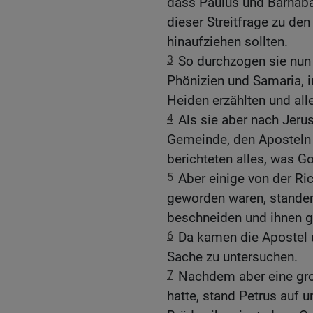
dass Paulus und Barnaba
dieser Streitfrage zu de
hinaufziehen sollten.
3
So durchzogen sie nun
Phönizien und Samaria, 
Heiden erzählten und all
4
Als sie aber nach Jer
Gemeinde, den Aposteln
berichteten alles, was Go
5
Aber einige von der Ric
geworden waren, stande
beschneiden und ihnen g
6
Da kamen die Apostel 
Sache zu untersuchen.
7
Nachdem aber eine gr
hatte, stand Petrus auf 