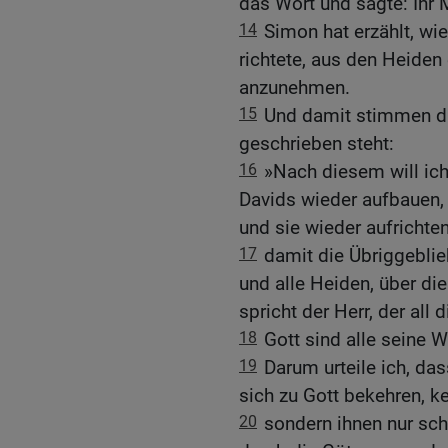
das Wort und sagte: Ihr 
14
Simon hat erzählt, wi
richtete, aus den Heiden
anzunehmen.
15
Und damit stimmen di
geschrieben steht:
16
»Nach diesem will ich
Davids wieder aufbauen, 
und sie wieder aufrichten
17
damit die Übriggebli
und alle Heiden, über d
spricht der Herr, der all d
18
Gott sind alle seine 
19
Darum urteile ich, da
sich zu Gott bekehren, ke
20
sondern ihnen nur sch