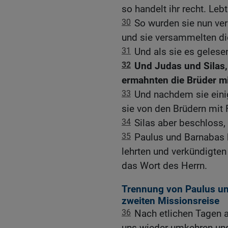
so handelt ihr recht. Leb
30
So wurden sie nun ver
und sie versammelten d
31
Und als sie es gelesen
32
Und Judas und Silas,
ermahnten die Brüder mi
33
Und nachdem sie einig
sie von den Brüdern mit
34
Silas aber beschloss, 
35
Paulus und Barnabas h
lehrten und verkündigte
das Wort des Herrn.
Trennung von Paulus un
zweiten Missionsreise
36
Nach etlichen Tagen 
uns wieder umkehren und 