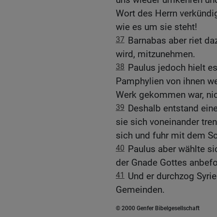
Wort des Herrn verkündi
wie es um sie steht!
37
Barnabas aber riet d
wird, mitzunehmen.
38
Paulus jedoch hielt es 
Pamphylien von ihnen w
Werk gekommen war, nic
39
Deshalb entstand ein
sie sich voneinander tr
sich und fuhr mit dem Sc
40
Paulus aber wählte si
der Gnade Gottes anbefo
41
Und er durchzog Syrien
Gemeinden.
© 2000 Genfer Bibelgesellschaft