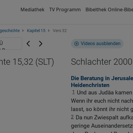
Mediathek
TV Programm
Bibelthek Online-Bibe
geschichte
Kapitel 15
Vers 32
Videos ausblenden
te 15,32 (SLT)
Schlachter 2000
Die Beratung in Jerusal
Heidenchristen
1
Und aus Judäa kamen e
Wenn ihr euch nicht na
lasst, so könnt ihr nicht 
2
Da nun Zwiespalt aufk
geringe Auseinandersetz