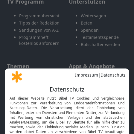
TV Programm
Unterstützen
Programmübersicht
Weitersagen
Tipps der Redaktion
Beten
Sendungen von A-Z
Spenden
Programmheft
Testamentsspende
kostenlos anfordern
Botschafter werden
Themen
Apps & Angebote
Gott und Bibel erklärt
Newsletter
Feiertage
Mobile App
Interviews
Kids App
Neuigkeiten
Smart TV
HbbTV
Bibelthek Online-Bibel
Nächster Gottesdienst