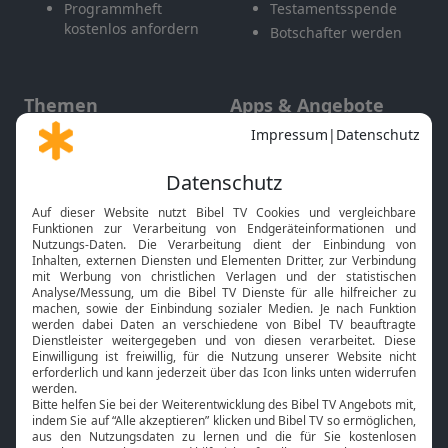
Programmheft
Testamentsspende
kostenlos anfordern
Botschafter werden
Themen
Apps & Angebote
Gott und Bibel erklärt
Newsletter
Feiertage
Mobile App
Interviews
Kids App
Neuigkeiten
Smart TV
HbbTV
Bibelthek Online-Bibel
Nächster Gottesdienst
Bibel TV
Service
Über uns
Kontakt
Jobs
TV-Empfang