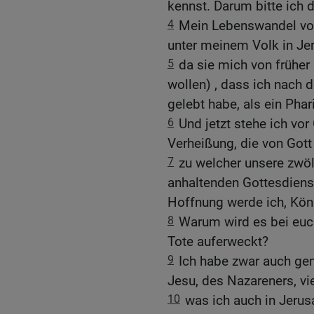
kennst. Darum bitte ich 
4
Mein Lebenswandel von
unter meinem Volk in Jer
5
da sie mich von früher
wollen) , dass ich nach 
gelebt habe, als ein Phar
6
Und jetzt stehe ich vo
Verheißung, die von Gott 
7
zu welcher unsere zwö
anhaltenden Gottesdiens
Hoffnung werde ich, Kön
8
Warum wird es bei euch
Tote auferweckt?
9
Ich habe zwar auch ge
Jesu, des Nazareners, vi
10
was ich auch in Jerusa