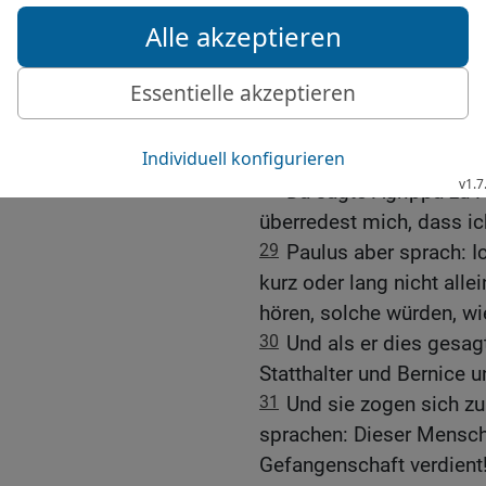
26
Denn der König versteh
meine freimütige Rede. D
davon unbekannt ist; den
geschehen!
27
Glaubst du den Prophe
glaubst!
28
Da sagte Agrippa zu Pa
überredest mich, dass ic
29
Paulus aber sprach: I
kurz oder lang nicht alle
hören, solche würden, w
30
Und als er dies gesag
Statthalter und Bernice u
31
Und sie zogen sich zu
sprachen: Dieser Mensch 
Gefangenschaft verdient