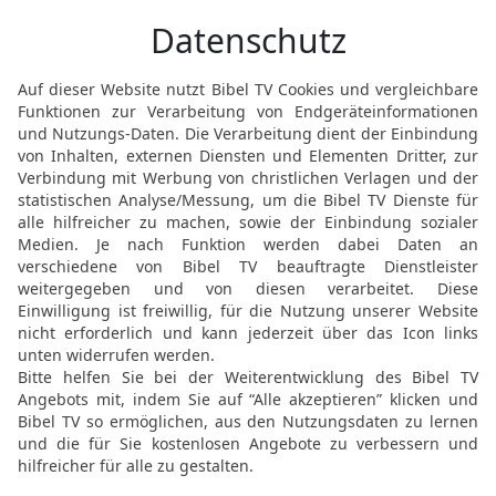
Heiden, sie sollten Buße
sie Werke tun, die der B
21
Deswegen ergriffen m
mich umzubringen.
22
Aber da mir Hilfe von 
zu diesem Tag und lege 
lehre nichts anderes, a
haben, dass es gescheh
23
nämlich, dass der Chr
Erstling aus der Auferst
werde dem Volk und auc
24
Als er aber dies zu se
Festus mit lauter Stimme
Studieren bringt dich um
25
Er aber sprach: Hoched
sondern ich rede wahre 