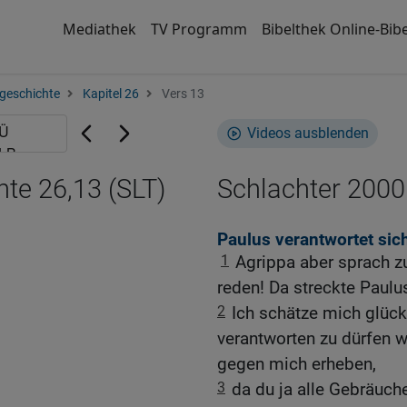
Mediathek
TV Programm
Bibelthek Online-Bibe
geschichte
Kapitel 26
Vers 13
Videos ausblenden
te 26,13 (SLT)
Schlachter 2000
Paulus verantwortet sic
1
Agrippa aber sprach zu 
reden! Da streckte Paulu
2
Ich schätze mich glück
verantworten zu dürfen w
gegen mich erheben,
3
da du ja alle Gebräuch