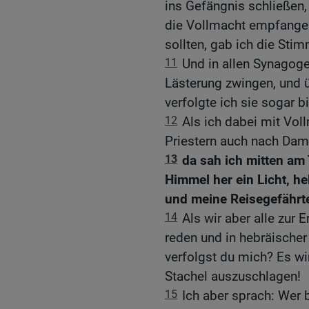
ins Gefängnis schließen,
die Vollmacht empfangen
sollten, gab ich die Sti
11
Und in allen Synagogen
Lästerung zwingen, und 
verfolgte ich sie sogar b
12
Als ich dabei mit Vol
Priestern auch nach Dam
13
da sah ich mitten am
Himmel her ein Licht, he
und meine Reisegefährt
14
Als wir aber alle zur 
reden und in hebräische
verfolgst du mich? Es w
Stachel auszuschlagen!
15
Ich aber sprach: Wer b