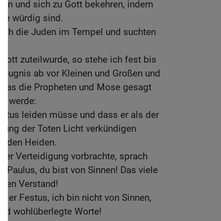
 tun und sich zu Gott bekehren, indem
uße würdig sind.
ich die Juden im Tempel und suchten
Gott zuteilwurde, so stehe ich fest bis
Zeugnis ab vor Kleinen und Großen und
ls was die Propheten und Mose gesagt
en werde:
istus leiden müsse und dass er als der
ehung der Toten Licht verkündigen
h den Heiden.
iner Verteidigung vorbrachte, sprach
: Paulus, du bist von Sinnen! Das viele
 den Verstand!
ler Festus, ich bin nicht von Sinnen,
und wohlüberlegte Worte!