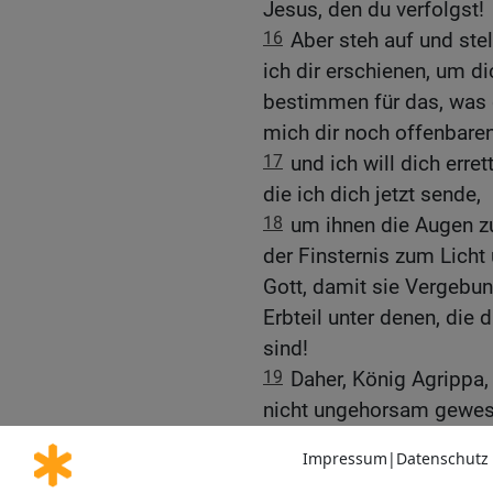
Jesus, den du verfolgst!
16
Aber steh auf und ste
ich dir erschienen, um d
bestimmen für das, was d
mich dir noch offenbare
17
und ich will dich err
die ich dich jetzt sende,
18
um ihnen die Augen zu
der Finsternis zum Licht
Gott, damit sie Vergebu
Erbteil unter denen, die
sind!
19
Daher, König Agrippa,
nicht ungehorsam gewes
20
sondern ich verkündi
Jerusalem und dann im 