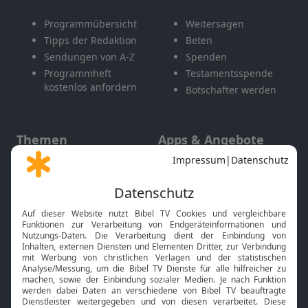
Programmübersicht
Weitersagen
Tipps der Redaktion
Beten
Sendungen von A-Z
Spenden
Programmheft
Testamentsspende
kostenlos anfordern
Botschafter werden
Themen
Apps & Angebote
Gott und Bibel erklärt
Newsletter
Feiertage
Mobile App
Interviews
Kids App
Neuigkeiten
Smart TV
HbbTV
Bibelthek Online-Bibel
Nächster Gottesdienst