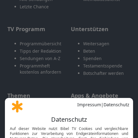
Letzte Chance
TV Programm
Unterstützen
Programmübersicht
Weitersagen
Tipps der Redaktion
Beten
Sendungen von A-Z
Spenden
Programmheft
Testamentsspende
kostenlos anfordern
Botschafter werden
Themen
Apps & Angebote
Gott und Bibel erklärt
Newsletter
Feiertage
Mobile App
Interviews
Kids App
Neuigkeiten
Smart TV