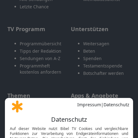
Letzte Chance
TV Programm
Unterstützen
Programmübersicht
Weitersagen
Tipps der Redaktion
Beten
Sendungen von A-Z
Spenden
Programmheft
Testamentsspende
kostenlos anfordern
Botschafter werden
Themen
Apps & Angebote
Gott und Bibel erklärt
Newsletter
Feiertage
Mobile App
Interviews
Kids App
Neuigkeiten
Smart TV