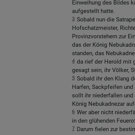
Einweihung des Bildes 
aufgestellt hatte.
3
Sobald nun die Satrapen
Hofschatzmeister, Richt
Provinzvorstehern zur E
das der König Nebukadnez
standen, das Nebukadneza
4
da rief der Herold mit
gesagt sein, ihr Völker,
5
Sobald ihr den Klang de
Harfen, Sackpfeifen und 
sollt ihr niederfallen un
König Nebukadnezar aufg
6
Wer aber nicht niederfä
in den glühenden Feuero
7
Darum fielen zur besti