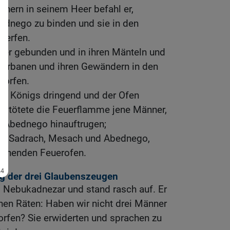
nern in seinem Heer befahl er,
dnego zu binden und sie in den
werfen.
er gebunden und in ihren Mänteln und
 Turbanen und ihren Gewändern in den
worfen.
es Königs dringend und der Ofen
so tötete die Feuerflamme jene Männer,
 Abednego hinauftrugen;
er, Sadrach, Mesach und Abednego,
glühenden Feuerofen.
ng der drei Glaubenszeugen
g Nebukadnezar und stand rasch auf. Er
nen Räten: Haben wir nicht drei Männer
rfen? Sie erwiderten und sprachen zu