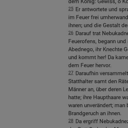
dem König: Gewiss, o Kö
25
Er antwortete und spr
im Feuer frei umherwande
ihnen; und die Gestalt de
26
Darauf trat Nebukadn
Feuerofens, begann und 
Abednego, ihr Knechte Go
und kommt her! Da kam
dem Feuer hervor.
27
Daraufhin versammelte
Statthalter samt den Rät
Männer an, über deren L
hatte; ihre Haupthaare wa
waren unverändert; man 
Brandgeruch an ihnen.
28
Da ergriff Nebukadne