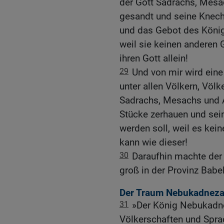
der Gott Sadrachs, Mesa
gesandt und seine Knechte
und das Gebot des Königs
weil sie keinen anderen 
ihren Gott allein!
29
Und von mir wird ein
unter allen Völkern, Völ
Sadrachs, Mesachs und Ab
Stücke zerhauen und se
werden soll, weil es kein
kann wie dieser!
30
Daraufhin machte de
groß in der Provinz Babel
Der Traum Nebukadneza
31
»Der König Nebukadne
Völkerschaften und Spra