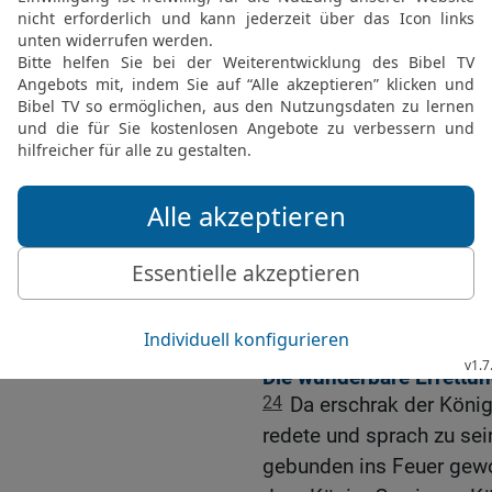
20
Und den stärksten Män
Sadrach, Mesach und Abe
glühenden Feuerofen zu 
21
Da wurden diese Männ
Beinkleidern samt ihren
glühenden Feuerofen ge
22
Weil nun der Befehl d
übermäßig geheizt war, 
die Sadrach, Mesach und
23
diese drei Männer ab
fielen gebunden in den 
Die wunderbare Errettu
24
Da erschrak der Köni
redete und sprach zu sei
gebunden ins Feuer gewo