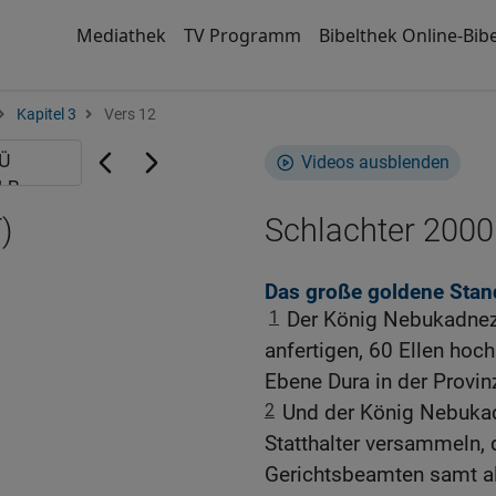
Mediathek
TV Programm
Bibelthek Online-Bibe
Kapitel 3
Vers 12
Videos ausblenden
)
Schlachter 2000
Das große goldene Stan
1
Der König Nebukadneza
anfertigen, 60 Ellen hoch 
Ebene Dura in der Provin
2
Und der König Nebukadn
Statthalter versammeln, 
Gerichtsbeamten samt all