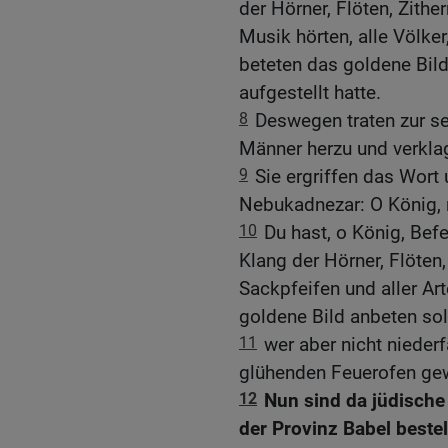
der Hörner, Flöten, Zithe
Musik hörten, alle Völk
beteten das goldene Bil
aufgestellt hatte.
8
Deswegen traten zur se
Männer herzu und verkla
9
Sie ergriffen das Wor
Nebukadnezar: O König, 
10
Du hast, o König, Bef
Klang der Hörner, Flöten,
Sackpfeifen und aller Ar
goldene Bild anbeten sol
11
wer aber nicht niederfä
glühenden Feuerofen ge
12
Nun sind da jüdische
der Provinz Babel beste