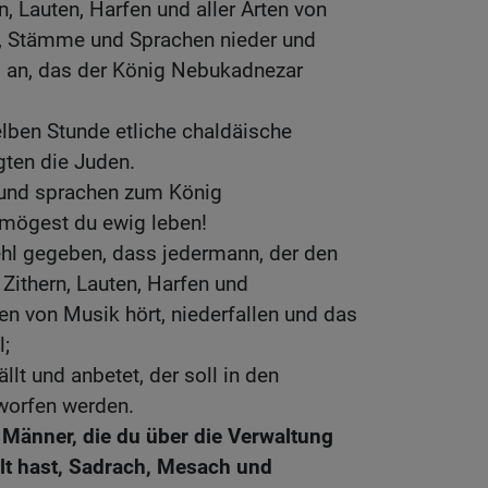
rn, Lauten, Harfen und aller Arten von
er, Stämme und Sprachen nieder und
d an, das der König Nebukadnezar
lben Stunde etliche chaldäische
gten die Juden.
t und sprachen zum König
mögest du ewig leben!
ehl gegeben, dass jedermann, der den
 Zithern, Lauten, Harfen und
ten von Musik hört, niederfallen und das
l;
llt und anbetet, der soll in den
worfen werden.
 Männer, die du über die Verwaltung
llt hast, Sadrach, Mesach und