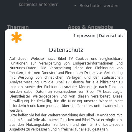
kostenlos anfordern
Botschafter werden
Themen
Apps & Angebote
Gott und Bibel erklärt
Newsletter
Feiertage
Mobile App
Interviews
Kids App
Neuigkeiten
Smart TV
HbbTV
Bibelthek Online-Bibel
Nächster Gottesdienst
Bibel TV
Service
Über uns
Kontakt
Jobs
TV-Empfang