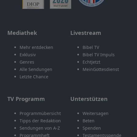
Mediathek
Livestream
Mehr entdecken
Bibel TV
Exklusiv
Bibel TV Impuls
Genres
EchtJetzt
Alle Sendungen
MeinGottesdienst
Letzte Chance
TV Programm
Unterstützen
Programmübersicht
Weitersagen
Tipps der Redaktion
Beten
Sendungen von A-Z
Spenden
Programmheft
Testamentsspende