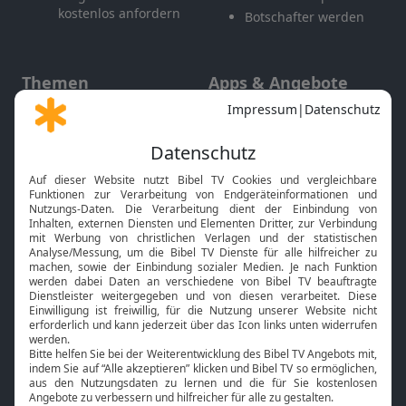
kostenlos anfordern
Botschafter werden
Themen
Apps & Angebote
Gott und Bibel erklärt
Newsletter
Feiertage
Mobile App
Interviews
Kids App
Neuigkeiten
Smart TV
HbbTV
Bibelthek Online-Bibel
Nächster Gottesdienst
Bibel TV
Service
Über uns
Kontakt
Jobs
TV-Empfang