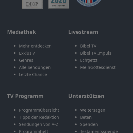
Mediathek
Livestream
Mehr entdecken
Bibel TV
Exklusiv
Bibel TV Impuls
Genres
EchtJetzt
Alle Sendungen
MeinGottesdienst
Letzte Chance
TV Programm
Unterstützen
Programmübersicht
Weitersagen
Tipps der Redaktion
Beten
Sendungen von A-Z
Spenden
Programmheft
Testamentsspende