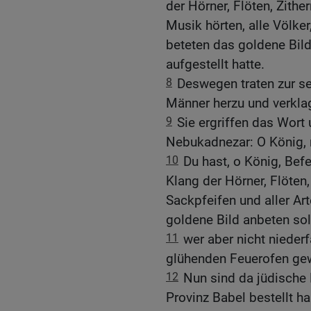
der Hörner, Flöten, Zithe
Musik hörten, alle Völk
beteten das goldene Bil
aufgestellt hatte.
8
Deswegen traten zur se
Männer herzu und verkla
9
Sie ergriffen das Wor
Nebukadnezar: O König, 
10
Du hast, o König, Bef
Klang der Hörner, Flöten,
Sackpfeifen und aller Ar
goldene Bild anbeten sol
11
wer aber nicht niederfä
glühenden Feuerofen ge
12
Nun sind da jüdische 
Provinz Babel bestellt 