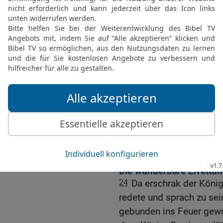
20
Und den stärksten Män
Sadrach, Mesach und Abe
glühenden Feuerofen zu 
21
Da wurden diese Männ
Beinkleidern samt ihren
glühenden Feuerofen ge
22
Weil nun der Befehl d
übermäßig geheizt war, 
die Sadrach, Mesach und
23
diese drei Männer ab
fielen gebunden in den 
Die wunderbare Errettu
24
Da erschrak der Köni
redete und sprach zu sei
gebunden ins Feuer gewo