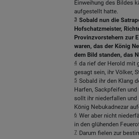
Einweihung des Bildes 
aufgestellt hatte.
3
Sobald nun die Satrape
Hofschatzmeister, Richt
Provinzvorstehern zur 
waren, das der König Ne
dem Bild standen, das N
4
da rief der Herold mit
gesagt sein, ihr Völker,
5
Sobald ihr den Klang de
Harfen, Sackpfeifen und 
sollt ihr niederfallen un
König Nebukadnezar aufg
6
Wer aber nicht niederfä
in den glühenden Feuero
7
Darum fielen zur besti