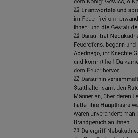
dem König: Gewiss, o Kö
25
Er antwortete und spr
im Feuer frei umherwande
ihnen; und die Gestalt de
26
Darauf trat Nebukadn
Feuerofens, begann und 
Abednego, ihr Knechte Go
und kommt her! Da kam
dem Feuer hervor.
27
Daraufhin versammelte
Statthalter samt den Rät
Männer an, über deren L
hatte; ihre Haupthaare wa
waren unverändert; man 
Brandgeruch an ihnen.
28
Da ergriff Nebukadne