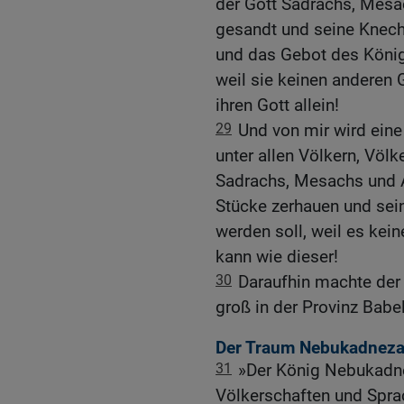
der Gott Sadrachs, Mesa
gesandt und seine Knechte
und das Gebot des Königs
weil sie keinen anderen 
ihren Gott allein!
29
Und von mir wird ein
unter allen Völkern, Völ
Sadrachs, Mesachs und Ab
Stücke zerhauen und se
werden soll, weil es kein
kann wie dieser!
30
Daraufhin machte de
groß in der Provinz Babel
Der Traum Nebukadneza
31
»Der König Nebukadne
Völkerschaften und Spra