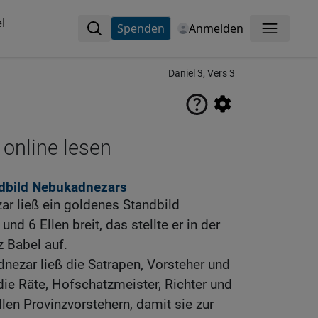
l
Spenden
Anmelden
Menü
Daniel 3, Vers 3
 online lesen
dbild Nebukadnezars
r ließ ein goldenes Standbild
und 6 Ellen breit, das stellte er in der
z Babel auf.
ezar ließ die Satrapen, Vorsteher und
die Räte, Hofschatzmeister, Richter und
en Provinzvorstehern, damit sie zur