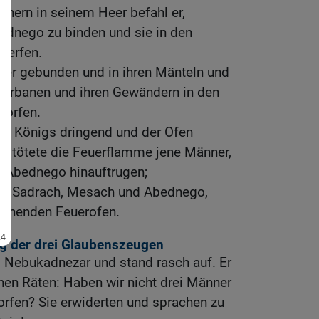
nern in seinem Heer befahl er,
dnego zu binden und sie in den
werfen.
er gebunden und in ihren Mänteln und
 Turbanen und ihren Gewändern in den
worfen.
es Königs dringend und der Ofen
so tötete die Feuerflamme jene Männer,
 Abednego hinauftrugen;
er, Sadrach, Mesach und Abednego,
glühenden Feuerofen.
ng der drei Glaubenszeugen
g Nebukadnezar und stand rasch auf. Er
nen Räten: Haben wir nicht drei Männer
rfen? Sie erwiderten und sprachen zu