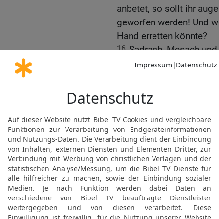
anbetet, so sollt ihr aug
geworfen werden! Und wer
Hand erretten könnte?
16
Sadrach, Mesach und
zum König: Nebukadnezar,
ein Wort zu erwidern.
17
Wenn es so sein soll 
aus dem glühenden Feuero
bestimmt aus deiner Hand
18
Und auch wenn es nich
wir deinen Göttern nicht
anbeten werden, das du a
19
Da wurde Nebukadneza
Angesichts veränderte s
Abednego; [dann] redete 
Ofen siebenmal heißer ma