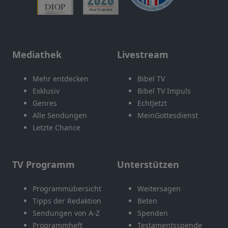
Mediathek
Livestream
Mehr entdecken
Bibel TV
Exklusiv
Bibel TV Impuls
Genres
EchtJetzt
Alle Sendungen
MeinGottesdienst
Letzte Chance
TV Programm
Unterstützen
Programmübersicht
Weitersagen
Tipps der Redaktion
Beten
Sendungen von A-Z
Spenden
Programmheft
Testamentsspende