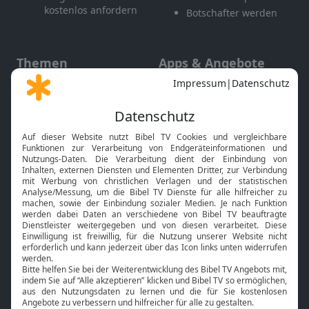
kostenlos anfordern
Botschafter werden
Themen
Apps & Angebote
Gott und Bibel erklärt
Newsletter
Feiertage
Mobile App
Interviews
Kids App
Neuigkeiten
Smart TV
HbbTV
Bibelthek Online-Bibel
Nächster Gottesdienst
Bibel TV
Service
Über uns
Kontakt
Jobs
TV-Empfang