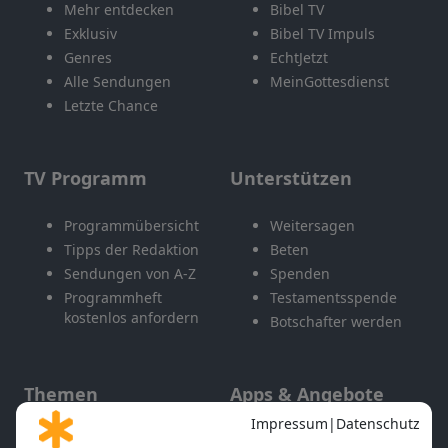
Mehr entdecken
Bibel TV
Exklusiv
Bibel TV Impuls
Genres
EchtJetzt
Alle Sendungen
MeinGottesdienst
Letzte Chance
TV Programm
Unterstützen
Programmübersicht
Weitersagen
Tipps der Redaktion
Beten
Sendungen von A-Z
Spenden
Programmheft
Testamentsspende
kostenlos anfordern
Botschafter werden
Themen
Apps & Angebote
Gott und Bibel erklärt
Newsletter