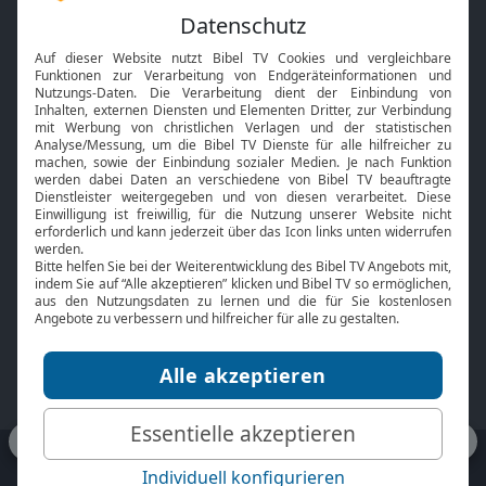
Feiertage
Mobile App
Interviews
Kids App
Neuigkeiten
Smart TV
HbbTV
Bibelthek Online-Bibel
Nächster Gottesdienst
Bibel TV
Service
Über uns
Kontakt
Jobs
TV-Empfang
Presse
FAQ
Mediadaten
bibeltv.de:
Impressum
Datenschutz
Nutzungsbedingungen
Fakten Bibel TV App