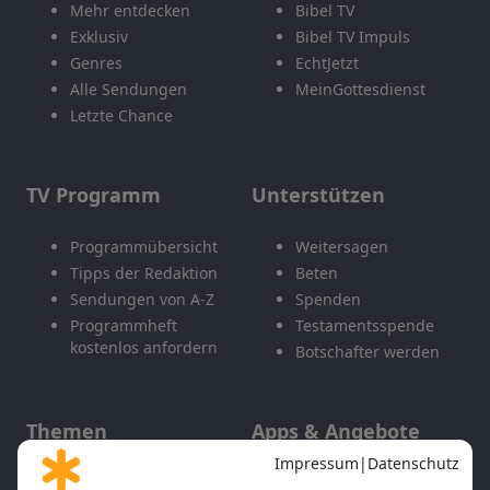
Mehr entdecken
Bibel TV
Exklusiv
Bibel TV Impuls
Genres
EchtJetzt
Alle Sendungen
MeinGottesdienst
Letzte Chance
TV Programm
Unterstützen
Programmübersicht
Weitersagen
Tipps der Redaktion
Beten
Sendungen von A-Z
Spenden
Programmheft
Testamentsspende
kostenlos anfordern
Botschafter werden
Themen
Apps & Angebote
Gott und Bibel erklärt
Newsletter