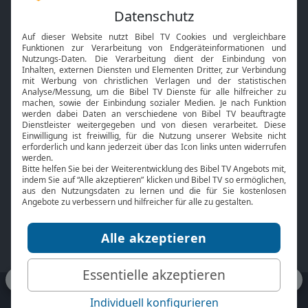
Feiertage
Mobile App
Interviews
Kids App
Neuigkeiten
Smart TV
HbbTV
Bibelthek Online-Bibel
Nächster Gottesdienst
Bibel TV
Service
Über uns
Kontakt
Jobs
TV-Empfang
Presse
FAQ
Mediadaten
bibeltv.de:
Impressum
Datenschutz
Nutzungsbedingungen
Fakten Bibel TV App