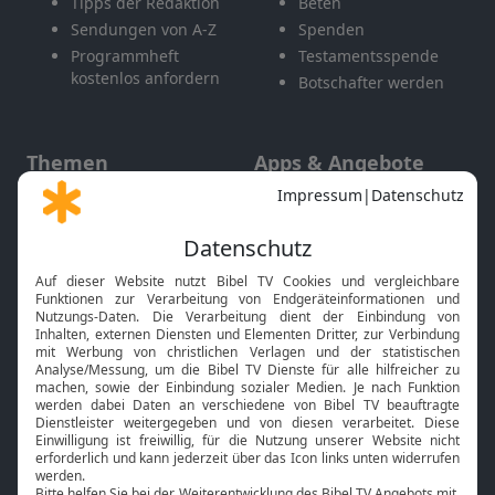
Tipps der Redaktion
Beten
Sendungen von A-Z
Spenden
Programmheft
Testamentsspende
kostenlos anfordern
Botschafter werden
Themen
Apps & Angebote
Gott und Bibel erklärt
Newsletter
Feiertage
Mobile App
Interviews
Kids App
Neuigkeiten
Smart TV
HbbTV
Bibelthek Online-Bibel
Nächster Gottesdienst
Bibel TV
Service