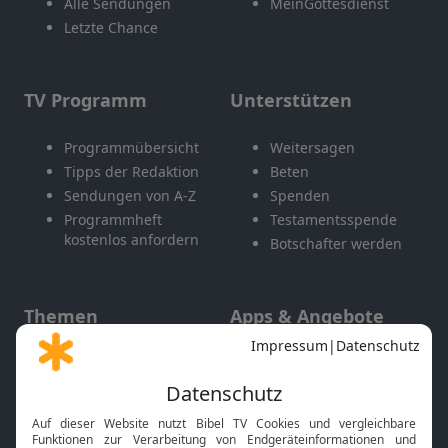
Alle Sendungen
MeinGottesdienst
Letzte Chance
TV Programm
Unterstützen
Programmübersicht
Weitersagen
Tipps der Redaktion
Beten
Sendungen von A-Z
Spenden
Programmheft
Testamentsspende
kostenlos anfordern
Botschafter werden
Themen
Apps & Angebote
Gott und Bibel erklärt
Newsletter
Feiertage
Mobile App
Interviews
Kids App
Neuigkeiten
Smart TV