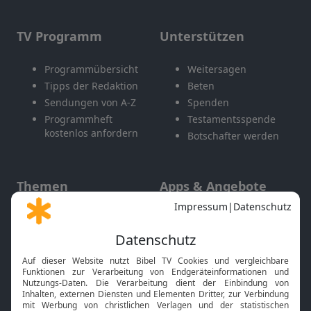
TV Programm
Unterstützen
Programmübersicht
Weitersagen
Tipps der Redaktion
Beten
Sendungen von A-Z
Spenden
Programmheft
Testamentsspende
kostenlos anfordern
Botschafter werden
Themen
Apps & Angebote
Gott und Bibel erklärt
Newsletter
Feiertage
Mobile App
Interviews
Kids App
Neuigkeiten
Smart TV
HbbTV
Bibelthek Online-Bibel