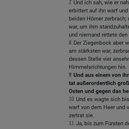
7
Und ich sah, wie er n
erbittert auf ihn warf u
beiden Hörner zerbrach; 
war, um ihm standzuhalten
und niemand rettete den
8
Der Ziegenbock aber wu
am stärksten war, zerbr
dessen Stelle vier ansehn
Himmelsrichtungen hin.
9
Und aus einem von ihn
tat außerordentlich gr
Osten und gegen das her
10
Und es wagte sich bi
warf von dem Heer und vo
zertrat sie.
11
Ja, bis zum Fürsten 