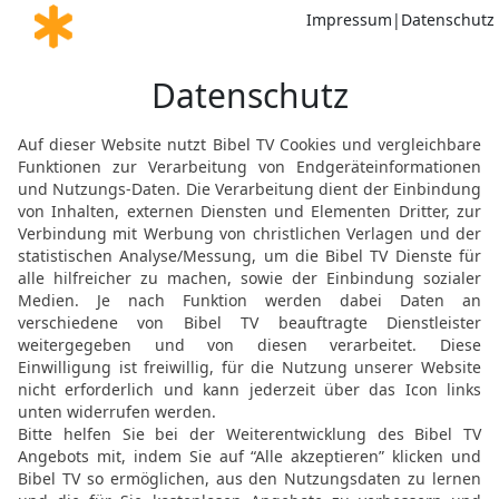
16
Und ich hörte über de
und sprach: Gabriel, erk
17
Da kam er an den Ort,
ich so sehr, dass ich auf
mir: Du sollst wissen, 
die Zeit des Endes bezie
18
Als er aber mit mir r
mein Angesicht. Er aber 
auf an meinem Standort.
19
Und er sprach: Siehe, 
des Zornes geschehen wir
bestimmte Zeit des Ende
20
Der Widder mit den b
das sind die Könige der 
21
Der zottige Ziegenboc
und das große Horn zwis