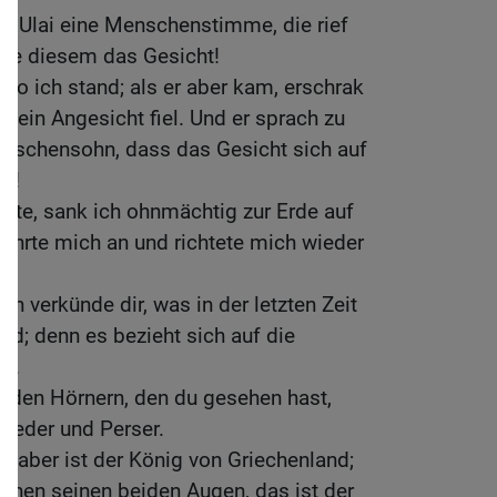
m Ulai eine Menschenstimme, die rief
läre diesem das Gesicht!
 wo ich stand; als er aber kam, erschrak
 mein Angesicht fiel. Und er sprach zu
Menschensohn, dass das Gesicht sich auf
ht!
edete, sank ich ohnmächtig zur Erde auf
rührte mich an und richtete mich wieder
ich verkünde dir, was in der letzten Zeit
d; denn es bezieht sich auf die
s.
eiden Hörnern, den du gesehen hast,
Meder und Perser.
k aber ist der König von Griechenland;
chen seinen beiden Augen, das ist der