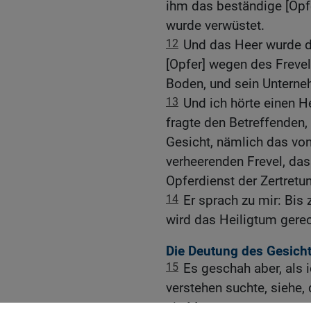
ihm das beständige [Opf
wurde verwüstet.
12
Und das Heer wurde 
[Opfer] wegen des Frevel
Boden, und sein Unterne
13
Und ich hörte einen He
fragte den Betreffenden, 
Gesicht, nämlich das vo
verheerenden Frevel, da
Opferdienst der Zertret
14
Er sprach zu mir: Bi
wird das Heiligtum gerec
Die Deutung des Gesic
15
Es geschah aber, als i
verstehen suchte, siehe, 
ein Mann.