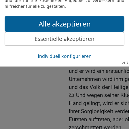
erste König.
22
Dass es aber zerbrach
aufgekommen sind, bedeu
Königreiche entstehen we
jener hatte.
23
Aber am Ende ihrer R
vollgemacht haben, wird e
24
Und seine Macht wird s
und er wird ein erstaunli
Unternehmen wird ihm ge
und das Volk der Heilige
25
Und wegen seiner Klug
Hand gelingt, wird er si
ihrer Sorglosigkeit verd
Fürsten auftreten, aber
zerschmettert werden.