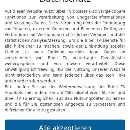
war und für die Könige u
und dass man seit den äl
hat, weshalb die Stadt au
16
Wir machen also den 
diese Stadt wieder aufge
werden, dir aus diesem G
mehr bleiben wird!«
17
Da sandte der König e
und Simsai, den Schreibe
Samaria wohnten, und in
Stromes: »Frieden! und s
18
Der Brief, den ihr an 
vorgelesen worden.
19
Und ich habe Befehl
und gefunden, dass dies
Könige empört hat und 