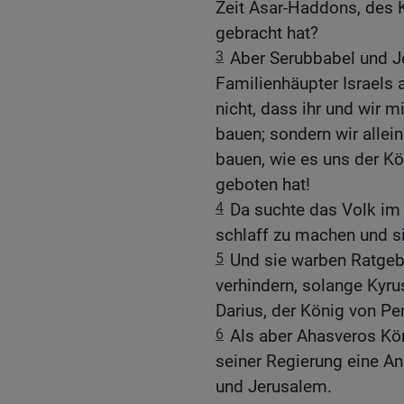
Zeit Asar-Haddons, des K
gebracht hat?
3
Aber Serubbabel und J
Familienhäupter Israels 
nicht, dass ihr und wir 
bauen; sondern wir alle
bauen, wie es uns der Kö
geboten hat!
4
Da suchte das Volk im
schlaff zu machen und 
5
Und sie warben Ratgeb
verhindern, solange Kyrus
Darius, der König von Pe
6
Als aber Ahasveros Kön
seiner Regierung eine A
und Jerusalem.