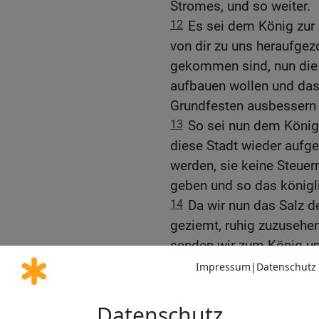
Stromes, und so weiter.
12
Es sei dem König zur 
von dir zu uns heraufge
gekommen sind, nun die 
aufbauen wollen und das
Grundfesten ausbessern 
13
So sei nun dem König
diese Stadt wieder aufge
werden, sie keine Steue
geben und so das könig
14
Da wir nun das Salz d
geziemt, ruhig zuzusehen
senden wir zum König un
15
damit man im Buch de
nachforsche; dann wirst
finden und erfahren, dass