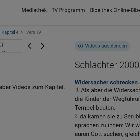
Mediathek
TV Programm
Bibelthek Online-Bibe
Kapitel 4
Vers 19
Videos ausblenden
Schlachter 2000
Widersacher schrecken 
aber Videos zum Kapitel.
1
Als aber die Widersac
die Kinder der Wegführu
Tempel bauten,
2
da kamen sie zu Serub
sprachen zu ihnen: Wir w
euren Gott suchen, gleich