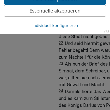
verübt worden sind.
20
Auch sind mächtige K
über alles geherrscht ha
denen Steuer, Zoll und W
21
So gebt nun Befehl, 
diese Stadt nicht gebaut
22
Und seid hiermit gewa
Fehler begeht! Denn war
zum Nachteil für die Kön
23
Als nun der Brief des
Simsai, dem Schreiber, 
war, eilten sie nach Jer
mit Gewalt und Macht.
24
Damals hörte das Wer
und es kam zum Stillstan
des Königs Darius von Pe