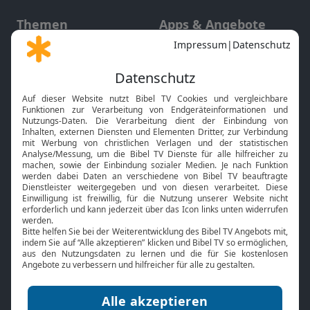
Themen
Apps & Angebote
Gott und Bibel erklärt
Newsletter
Feiertage
Mobile App
Interviews
Kids App
Neuigkeiten
Smart TV
HbbTV
Bibelthek Online-Bibel
Nächster Gottesdienst
Bibel TV
Service
Über uns
Kontakt
Jobs
TV-Empfang
Presse
FAQ
Mediadaten