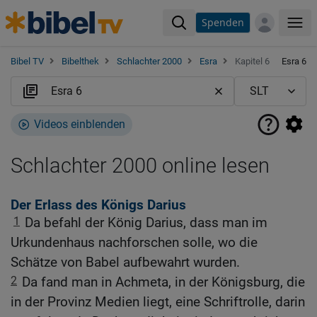
Spenden
Me
Bibel TV
Bibelthek
Schlachter 2000
Esra
Kapitel 6
Esra 6
Videos einblenden
Schlachter 2000 online lesen
Der Erlass des Königs Darius
1
Da befahl der König Darius, dass man im
Urkundenhaus nachforschen solle, wo die
Schätze von Babel aufbewahrt wurden.
2
Da fand man in Achmeta, in der Königsburg, die
in der Provinz Medien liegt, eine Schriftrolle, darin