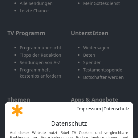
Alle Sendungen
MeinGottesdienst
Letzte Chance
TV Programm
Unterstützen
Programmübersicht
Weitersagen
Tipps der Redaktion
Beten
Sendungen von A-Z
Spenden
Programmheft
Testamentsspende
kostenlos anfordern
Botschafter werden
Themen
Apps & Angebote
Gott und Bibel erklärt
Newsletter
Feiertage
Mobile App
Interviews
Kids App
Neuigkeiten
Smart TV