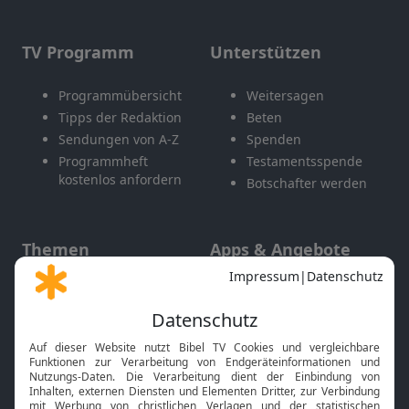
TV Programm
Unterstützen
Programmübersicht
Weitersagen
Tipps der Redaktion
Beten
Sendungen von A-Z
Spenden
Programmheft
Testamentsspende
kostenlos anfordern
Botschafter werden
Themen
Apps & Angebote
Gott und Bibel erklärt
Newsletter
Feiertage
Mobile App
Interviews
Kids App
Neuigkeiten
Smart TV
HbbTV
Bibelthek Online-Bibel