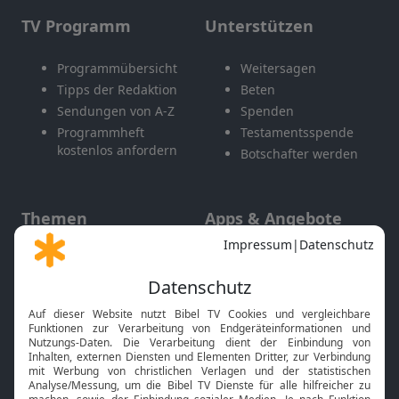
TV Programm
Unterstützen
Programmübersicht
Weitersagen
Tipps der Redaktion
Beten
Sendungen von A-Z
Spenden
Programmheft
Testamentsspende
kostenlos anfordern
Botschafter werden
Themen
Apps & Angebote
Gott und Bibel erklärt
Newsletter
Feiertage
Mobile App
Interviews
Kids App
Neuigkeiten
Smart TV
HbbTV
Bibelthek Online-Bibel
Nächster Gottesdienst