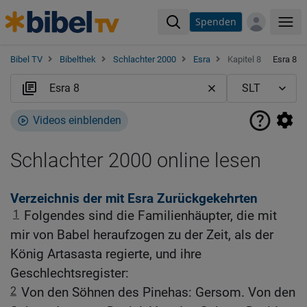
Spenden
Me
Bibel TV
Bibelthek
Schlachter 2000
Esra
Kapitel 8
Esra 8
Videos einblenden
Schlachter 2000 online lesen
Verzeichnis der mit Esra Zurückgekehrten
1
Folgendes sind die Familienhäupter, die mit
mir von Babel heraufzogen zu der Zeit, als der
König Artasasta regierte, und ihre
Geschlechtsregister:
2
Von den Söhnen des Pinehas: Gersom. Von den