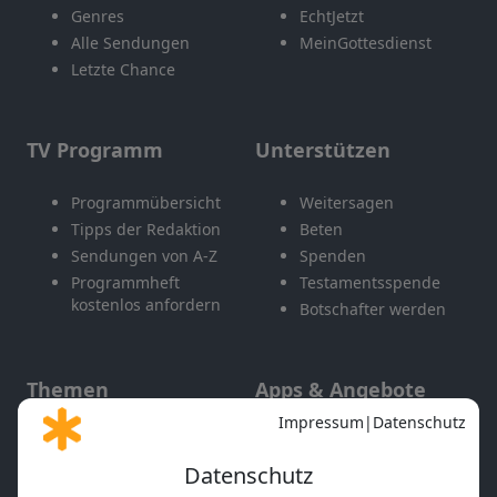
Genres
EchtJetzt
Alle Sendungen
MeinGottesdienst
Letzte Chance
TV Programm
Unterstützen
Programmübersicht
Weitersagen
Tipps der Redaktion
Beten
Sendungen von A-Z
Spenden
Programmheft
Testamentsspende
kostenlos anfordern
Botschafter werden
Themen
Apps & Angebote
Gott und Bibel erklärt
Newsletter
Feiertage
Mobile App
Interviews
Kids App