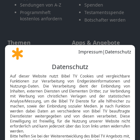
Sendungen von A-Z
Spenden
Programmheft
Testamentsspende
kostenlos anfordern
Botschafter werden
Themen
Apps & Angebote
Gott und Bibel erklärt
Newsletter
Feiertage
Mobile App
Interviews
Kids App
Neuigkeiten
Smart TV
HbbTV
Bibelthek Online-Bibel
Nächster Gottesdienst
Bibel TV
Service
Über uns
Kontakt