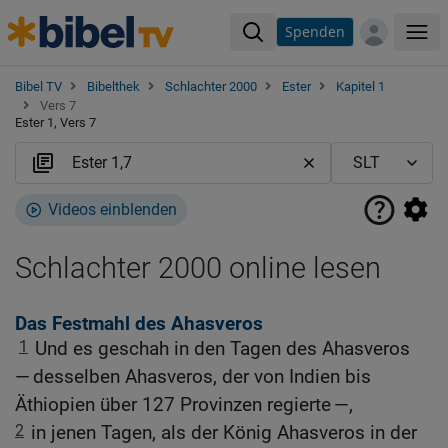
Spenden
Me
Bibel TV
Bibelthek
Schlachter 2000
Ester
Kapitel 1
Vers 7
Ester 1, Vers 7
Videos einblenden
Schlachter 2000 online lesen
Das Festmahl des Ahasveros
1
Und es geschah in den Tagen des Ahasveros
— desselben Ahasveros, der von Indien bis
Äthiopien über 127 Provinzen regierte —,
2
in jenen Tagen, als der König Ahasveros in der