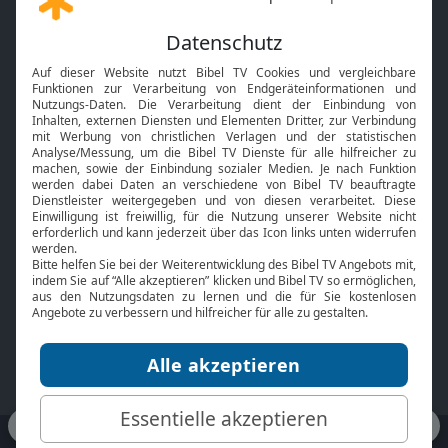
Gott und Bibel erklärt
Newsletter
Feiertage
Mobile App
Interviews
Kids App
Neuigkeiten
Smart TV
HbbTV
Bibelthek Online-Bibel
Nächster Gottesdienst
Bibel TV
Service
Über uns
Kontakt
Jobs
TV-Empfang
Presse
FAQ
Mediadaten
bibeltv.de:
Impressum
Datenschutz