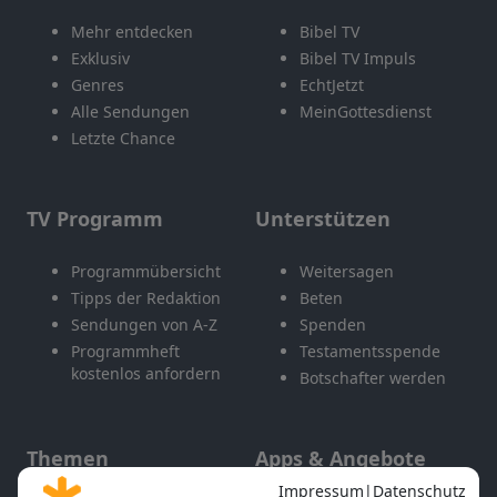
Mehr entdecken
Bibel TV
Exklusiv
Bibel TV Impuls
Genres
EchtJetzt
Alle Sendungen
MeinGottesdienst
Letzte Chance
TV Programm
Unterstützen
Programmübersicht
Weitersagen
Tipps der Redaktion
Beten
Sendungen von A-Z
Spenden
Programmheft
Testamentsspende
kostenlos anfordern
Botschafter werden
Themen
Apps & Angebote