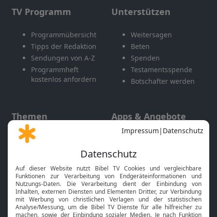
TV Programm
Unterstützen
Programmübersicht
Weitersagen
Tipps der Redaktion
Beten
Sendungen von A-Z
Spenden
Programmheft
Testamentsspende
kostenlos anfordern
Botschafter werden
Themen
Apps & Angebote
Gott und Bibel erklärt
Newsletter
Feiertage
Mobile App
Interviews
Kids App
Neuigkeiten
Smart TV
HbbTV
Bibelthek Online-Bibel
Nächster Gottesdienst