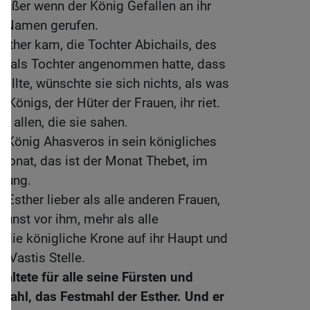
außer wenn der König Gefallen an ihr
it Namen gerufen.
Esther kam, die Tochter Abichails, des
er als Tochter angenommen hatte, dass
llte, wünschte sie sich nichts, als was
Königs, der Hüter der Frauen, ihr riet.
i allen, die sie sahen.
 König Ahasveros in sein königliches
Monat, das ist der Monat Thebet, im
erung.
Esther lieber als alle anderen Frauen,
unst vor ihm, mehr als alle
e die königliche Krone auf ihr Haupt und
 Vastis Stelle.
altete für alle seine Fürsten und
mahl, das Festmahl der Esther. Und er