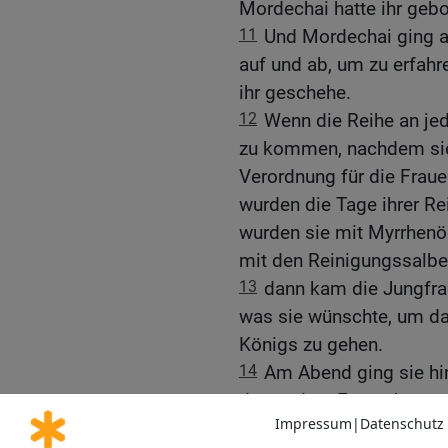
Mordechai hatte ihr gebo
11
Und Mordechai ging a
auf und ab, um zu erfahr
ihr geschehe.
12
Wenn die Reihe an je
zu kommen, nachdem sie
Verordnung für die Frau
wurden die Tage ihrer R
wurden sie mit Myrrhen
mit den Reinigungssalbe
13
dann kam die Jungfra
was sie wünschte, um d
Königs zu gehen.
14
Am Abend ging sie hi
das andere Frauenhaus, 
Kämmerers des Königs, 