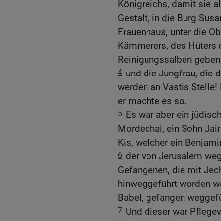
Königreichs, damit sie 
Gestalt, in die Burg Su
Frauenhaus, unter die Ob
Kämmerers, des Hüters d
Reinigungssalben geben
4
und die Jungfrau, die d
werden an Vastis Stelle!
er machte es so.
5
Es war aber ein jüdisc
Mordechai, ein Sohn Jai
Kis, welcher ein Benjamin
6
der von Jerusalem weg
Gefangenen, die mit Jec
hinweggeführt worden wa
Babel, gefangen weggefü
7
Und dieser war Pflegev