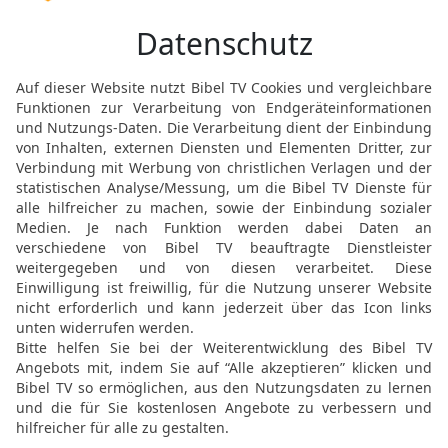
nicht wieder zum König, 
hatte; dann wurde sie m
15
Und als die Reihe an 
Onkels Mordechais, die 
sie zum König kommen so
Hegai, der Kämmerer des 
Und Esther fand Gnade be
16
Und Esther wurde zum
Haus geholt im zehnten 
siebten Jahr seiner Regi
17
Und der König gewann 
und sie fand Gnade und G
Jungfrauen; und er setzt
machte sie zur Königin an
18
Und der König veranst
Knechte ein großes Fest