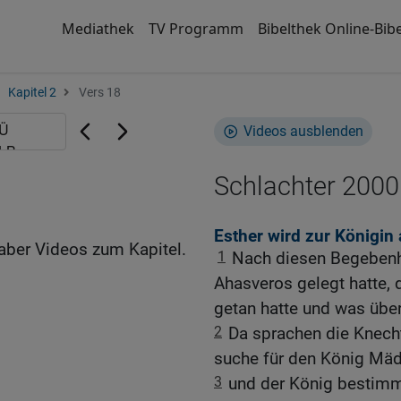
Mediathek
TV Programm
Bibelthek Online-Bibe
Kapitel 2
Vers 18
Videos ausblenden
Schlachter 2000
Esther wird zur Königin
aber Videos zum Kapitel.
1
Nach diesen Begebenhe
Ahasveros gelegt hatte, 
getan hatte und was übe
2
Da sprachen die Knech
suche für den König Mäd
3
und der König bestimm