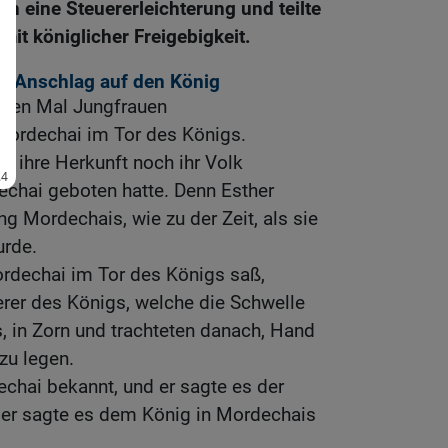
n eine Steuererleichterung und teilte
mit königlicher Freigebigkeit.
en Anschlag auf den König
iten Mal Jungfrauen
ordechai im Tor des Königs.
er ihre Herkunft noch ihr Volk
echai geboten hatte. Denn Esther
g Mordechais, wie zu der Zeit, als sie
urde.
ordechai im Tor des Königs saß,
rer des Königs, welche die Schwelle
s, in Zorn und trachteten danach, Hand
zu legen.
hai bekannt, und er sagte es der
aber sagte es dem König in Mordechais