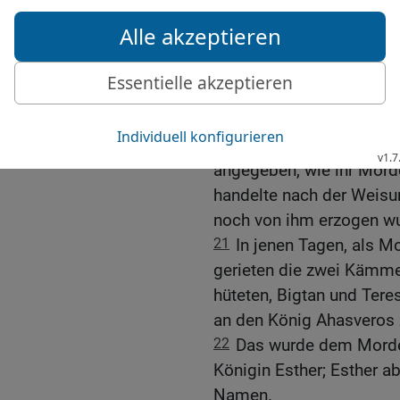
gewährte in den Provinze
eine [Korn-] Spende aus 
Mordechai vereitelt ein
19
Und als man zum zwe
zusammenbrachte, saß M
20
Esther aber hatte wed
angegeben, wie ihr Mord
handelte nach der Weisun
noch von ihm erzogen w
21
In jenen Tagen, als M
gerieten die zwei Kämme
hüteten, Bigtan und Tere
an den König Ahasveros 
22
Das wurde dem Mordec
Königin Esther; Esther 
Namen.