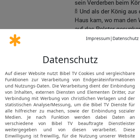
sein Verderben beim Kön
8
Und als der König aus
Haus kam, wo man den W
auf das Polster gesunken
König: Will er sogar der
eigenen Haus? Das Wor
gekommen, da verhüllte
9
Und Harbona, einer de
sprach: Siehe, der Hol
zubereitet hat, der Gutes
beim Haus Hamans, 50 El
Hängt ihn daran!
10
So hängte man Haman
Mordechai zubereitet hat
© 2000 Genfer Bibelgesellschaft