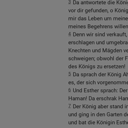
3
Da antwortete die Köni
vor dir gefunden, o Köni
mir das Leben um meiner
meines Begehrens willen
4
Denn wir sind verkauft,
erschlagen und umgebrac
Knechten und Mägden ver
schweigen; obwohl der F
des Königs zu ersetzen!
5
Da sprach der König Ah
es, der sich vorgenommen
6
Und Esther sprach: Der
Haman! Da erschrak Ham
7
Der König aber stand 
und ging in den Garten 
und bat die Königin Esth