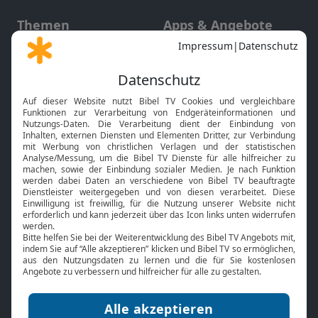
Themen
Apps & Angebote
Gott und Bibel erklärt
Newsletter
Feiertage
Mobile App
Interviews
Kids App
Neuigkeiten
Smart TV
HbbTV
Bibelthek Online-Bibel
Nächster Gottesdienst
Bibel TV
Service
Über uns
Kontakt
Jobs
TV-Empfang
Presse
FAQ
Mediadaten