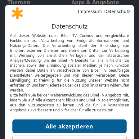
Themen
Apps & Angebote
Gott und Bibel erklärt
Newsletter
Feiertage
Mobile App
Interviews
Kids App
Neuigkeiten
Smart TV
HbbTV
Bibelthek Online-Bibel
Nächster Gottesdienst
Bibel TV
Service
Über uns
Kontakt
Jobs
TV-Empfang
Presse
FAQ
Mediadaten