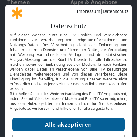
Themen
Apps & Angebote
Gott und Bibel erklärt
Newsletter
Feiertage
Mobile App
Interviews
Kids App
Neuigkeiten
Smart TV
HbbTV
Bibelthek Online-Bibel
Nächster Gottesdienst
Bibel TV
Service
Über uns
Kontakt
Jobs
TV-Empfang
Presse
FAQ
Mediadaten