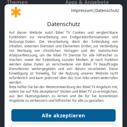
Themen
Apps & Angebote
Gott und Bibel erklärt
Newsletter
Feiertage
Mobile App
Interviews
Kids App
Neuigkeiten
Smart TV
HbbTV
Bibelthek Online-Bibel
Nächster Gottesdienst
Bibel TV
Service
Über uns
Kontakt
Jobs
TV-Empfang
Presse
FAQ
Mediadaten