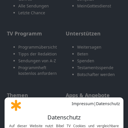
Alle Sendungen
MeinGottesdienst
Letzte Chance
TV Programm
Unterstützen
Programmübersicht
Weitersagen
Tipps der Redaktion
Beten
Sendungen von A-Z
Spenden
Programmheft
Testamentsspende
kostenlos anfordern
Botschafter werden
Themen
Apps & Angebote
Gott und Bibel erklärt
Newsletter
Feiertage
Mobile App
Interviews
Kids App