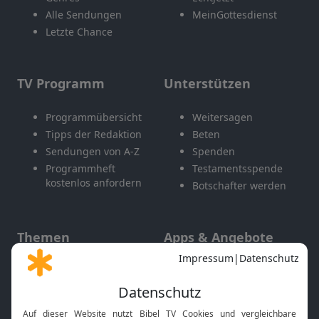
Alle Sendungen
MeinGottesdienst
Letzte Chance
TV Programm
Unterstützen
Programmübersicht
Weitersagen
Tipps der Redaktion
Beten
Sendungen von A-Z
Spenden
Programmheft
Testamentsspende
kostenlos anfordern
Botschafter werden
Themen
Apps & Angebote
Gott und Bibel erklärt
Newsletter
Feiertage
Mobile App
Interviews
Kids App