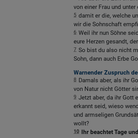
von einer Frau und unter
5
damit er die, welche u
wir die Sohnschaft empf
6
Weil ihr nun Söhne sei
eure Herzen gesandt, der 
7
So bist du also nicht 
Sohn, dann auch Erbe Got
Warnender Zuspruch de
8
Damals aber, als ihr Got
von Natur nicht Götter si
9
Jetzt aber, da ihr Gott 
erkannt seid, wieso wen
und armseligen Grundsät
wollt?
10
Ihr beachtet Tage un