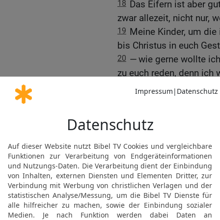
18
Das Eifern ist aber gu
zwar allezeit, nicht nur,
19
Meine Kinder, um die 
bis Christus in euch Ges
20
— wie gerne wollte ic
zu euch reden, denn ich w
Die Kinder der Magdund 
21
Sagt mir, die ihr unte
Gesetz nicht?
22
Es steht doch geschr
einen von der [leibeigen
23
Der von der Magd war
der Freien aber kraft der
24
Das hat einen bildlich
Bündnisse; das eine vom 
gebiert, das ist Hagar.