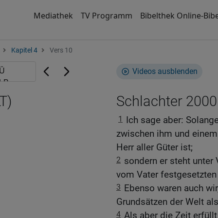
Mediathek
TV Programm
Bibelthek Online-Bibe
Kapitel 4
Vers 10
Videos ausblenden
T)
Schlachter 2000
1
Ich sage aber: Solange
zwischen ihm und einem 
Herr aller Güter ist;
2
sondern er steht unter
vom Vater festgesetzten 
3
Ebenso waren auch wir
Grundsätzen der Welt al
4
Als aber die Zeit erfül