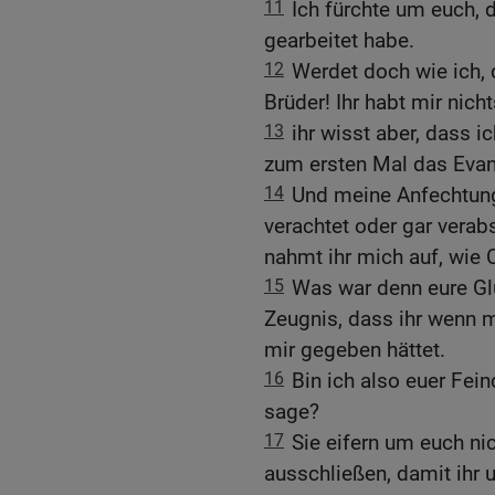
11
Ich fürchte um euch,
gearbeitet habe.
12
Werdet doch wie ich, de
Brüder! Ihr habt mir nich
13
ihr wisst aber, dass 
zum ersten Mal das Evan
14
Und meine Anfechtung
verachtet oder gar verab
nahmt ihr mich auf, wie 
15
Was war denn eure Gl
Zeugnis, dass ihr wenn 
mir gegeben hättet.
16
Bin ich also euer Fei
sage?
17
Sie eifern um euch ni
ausschließen, damit ihr u