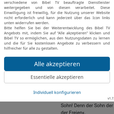
25
Denn »Hagar« bedeutet
entspricht dem jetzigen 
samt seinen Kindern.
26
Das obere Jerusalem ab
von uns allen.
27
Denn es steht geschri
du nicht gebierst; brich i
Wehen liegst, denn die V
welche den Mann hat«.
28
Wir aber, Brüder, sin
Verheißung.
29
Doch gleichwie dama
den gemäß dem Geist [Geb
30
Was aber sagt die Sch
Sohn! Denn der Sohn der
der Freien«.