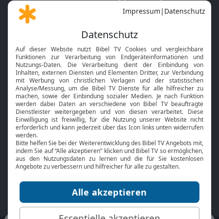
Gott und Bibel erklärt
Newsletter
Feiertage
Mobile App
Interviews
Kids App
Neuigkeiten
Smart TV
HbbTV
Bibelthek Online-Bibel
Nächster Gottesdienst
Bibel TV
Service
Über uns
Kontakt
Jobs
TV-Empfang
Presse
FAQ
Mediadaten