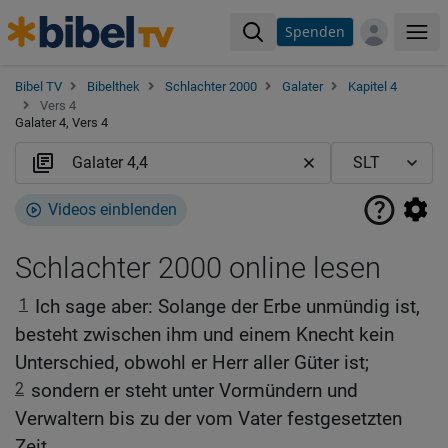
Spenden
Me
Bibel TV
Bibelthek
Schlachter 2000
Galater
Kapitel 4
Vers 4
Galater 4, Vers 4
Videos einblenden
Schlachter 2000 online lesen
1
Ich sage aber: Solange der Erbe unmündig ist,
besteht zwischen ihm und einem Knecht kein
Unterschied, obwohl er Herr aller Güter ist;
2
sondern er steht unter Vormündern und
Verwaltern bis zu der vom Vater festgesetzten
Zeit.